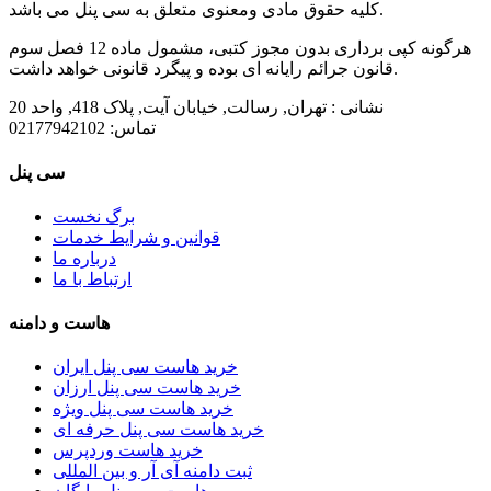
کلیه حقوق مادی ومعنوی متعلق به سی پنل می باشد.
هرگونه کپی برداری بدون مجوز کتبی، مشمول ماده 12 فصل سوم
قانون جرائم رایانه ای بوده و پیگرد قانونی خواهد داشت.
نشانی :
تهران, رسالت, خیابان آیت, پلاک 418, واحد 20
تماس:
02177942102
سی پنل
برگ نخست
قوانین و شرایط خدمات
درباره ما
ارتباط با ما
هاست و دامنه
خرید هاست سی پنل ایران
خرید هاست سی پنل ارزان
خرید هاست سی پنل ویژه
خرید هاست سی پنل حرفه ای
خرید هاست وردپرس
ثبت دامنه آی آر و بین المللی