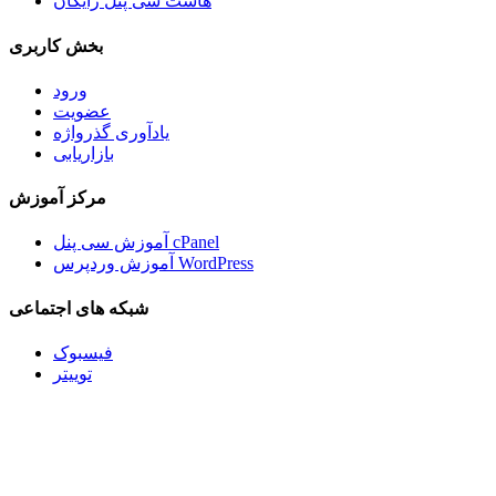
هاست سی پنل رایگان
بخش کاربری
ورود
عضویت
یادآوری گذرواژه
بازاریابی
مرکز آموزش
آموزش سی پنل cPanel
آموزش وردپرس WordPress
شبکه های اجتماعی
فیسبوک
توییتر