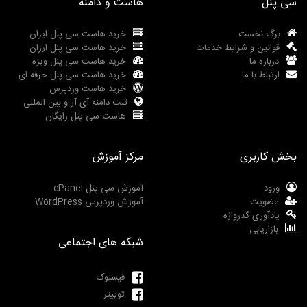
سی پنل
هاست و دامنه
برگ نخست
خرید هاست سی پنل ایران
قوانین و شرایط خدمات
خرید هاست سی پنل ارزان
درباره ما
خرید هاست سی پنل ویژه
ارتباط با ما
خرید هاست سی پنل حرفه ای
خرید هاست وردپرس
ثبت دامنه آی آر و بین المللی
هاست سی پنل رایگان
بخش کاربری
مرکز آموزش
ورود
آموزش سی پنل cPanel
عضویت
آموزش وردپرس WordPress
یادآوری گذرواژه
بازاریابی
شبکه های اجتماعی
فیسبوک
توییتر