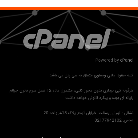
Powered by
cPanel
کلیه حقوق مادی ومعنوی متعلق به سی پنل می باشد.
هرگونه کپی برداری بدون مجوز کتبی، مشمول ماده 12 فصل سوم قانون جرائم
رایانه ای بوده و پیگرد قانونی خواهد داشت.
نشانی :
تهران, رسالت, خیابان آیت, پلاک 418, واحد 20
تماس:
02177942102