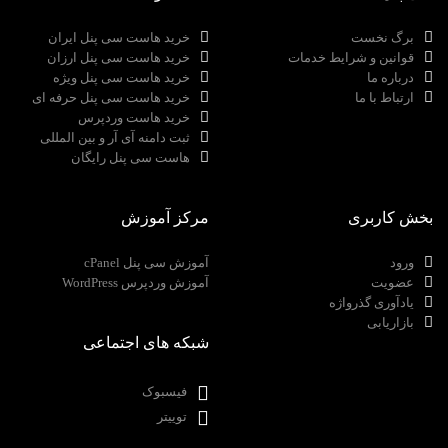
برگ نخست
خرید هاست سی پنل ایران
قوانین و شرایط خدمات
خرید هاست سی پنل ارزان
درباره ما
خرید هاست سی پنل ویژه
ارتباط با ما
خرید هاست سی پنل حرفه ای
خرید هاست وردپرس
ثبت دامنه آی آر و بین المللی
هاست سی پنل رایگان
بخش کاربری
مرکز آموزش
ورود
آموزش سی پنل cPanel
عضویت
آموزش وردپرس WordPress
یادآوری گذرواژه
بازاریابی
شبکه های اجتماعی
فیسبوک
توییتر