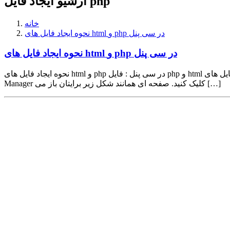
آرشیو ایجاد فایل php
خانه
نحوه ایجاد فایل های html و php در سی پنل
نحوه ایجاد فایل های html و php در سی پنل
نحوه ایجاد فایل های html و php در سی پنل : فایل php و html جزو فایل های اجرایی هستند. برای ایجاد فایل های php و html در سی پنل cPanel ابتدا باید وارد پنل مدیریت سی پنل خود شوید. سپس بر روی File
Manager کلیک کنید. صفحه ای همانند شکل زیر برایتان باز می […]