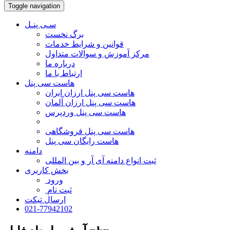
Toggle navigation
سـی پنـل
برگ نخست
قوانین و شرایط خدمات
مرکز آموزش و سوالات متداول
درباره ما
ارتباط با ما
هاست سی پنل
هاست سی پنل ارزان ایران
هاست سی پنل ارزان آلمان
هاست سی پنل وردپرس
هاست سی پنل فروشگاهی
هاست رایگان سی پنل
دامنه
ثبت انواع دامنه آی آر و بین المللی
بخش کاربری
ورود
ثبت نام
ارسال تیکت
021-77942102