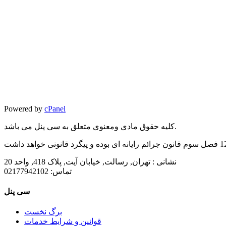
Powered by
cPanel
کلیه حقوق مادی ومعنوی متعلق به سی پنل می باشد.
نشانی :
تهران, رسالت, خیابان آیت, پلاک 418, واحد 20
تماس:
02177942102
سی پنل
برگ نخست
قوانین و شرایط خدمات