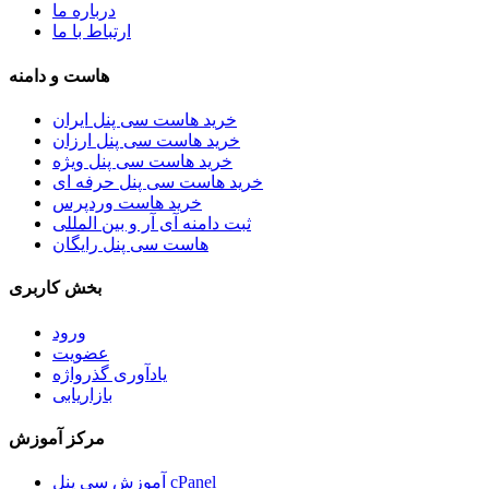
درباره ما
ارتباط با ما
هاست و دامنه
خرید هاست سی پنل ایران
خرید هاست سی پنل ارزان
خرید هاست سی پنل ویژه
خرید هاست سی پنل حرفه ای
خرید هاست وردپرس
ثبت دامنه آی آر و بین المللی
هاست سی پنل رایگان
بخش کاربری
ورود
عضویت
یادآوری گذرواژه
بازاریابی
مرکز آموزش
آموزش سی پنل cPanel