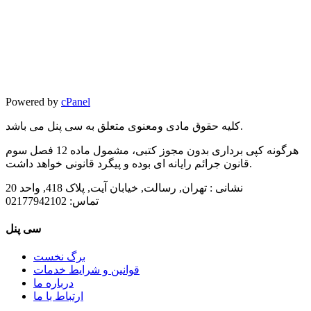
Powered by
cPanel
کلیه حقوق مادی ومعنوی متعلق به سی پنل می باشد.
هرگونه کپی برداری بدون مجوز کتبی، مشمول ماده 12 فصل سوم
قانون جرائم رایانه ای بوده و پیگرد قانونی خواهد داشت.
نشانی :
تهران, رسالت, خیابان آیت, پلاک 418, واحد 20
تماس:
02177942102
سی پنل
برگ نخست
قوانین و شرایط خدمات
درباره ما
ارتباط با ما