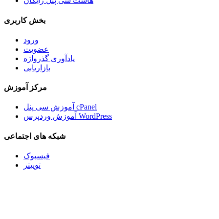
هاست سی پنل رایگان
بخش کاربری
ورود
عضویت
یادآوری گذرواژه
بازاریابی
مرکز آموزش
آموزش سی پنل cPanel
آموزش وردپرس WordPress
شبکه های اجتماعی
فیسبوک
توییتر