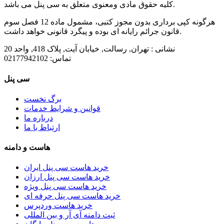
کلیه حقوق مادی ومعنوی متعلق به سی پنل می باشد.
هرگونه کپی برداری بدون مجوز کتبی، مشمول ماده 12 فصل سوم
قانون جرائم رایانه ای بوده و پیگرد قانونی خواهد داشت.
نشانی :
تهران, رسالت, خیابان آیت, پلاک 418, واحد 20
تماس:
02177942102
سی پنل
برگ نخست
قوانین و شرایط خدمات
درباره ما
ارتباط با ما
هاست و دامنه
خرید هاست سی پنل ایران
خرید هاست سی پنل ارزان
خرید هاست سی پنل ویژه
خرید هاست سی پنل حرفه ای
خرید هاست وردپرس
ثبت دامنه آی آر و بین المللی