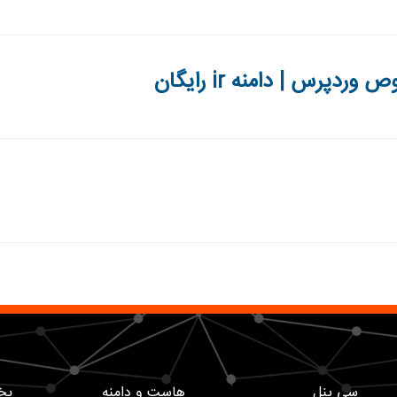
س | دامنه ir رایگان
سی پنل
هاست و دامنه
بخ