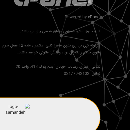
Powered by
cPanel
کلیه حقوق مادی ومعنوی متعلق به سی پنل می باشد.
هرگونه کپی برداری بدون مجوز کتبی، مشمول ماده 12 فصل سوم
قانون جرائم رایانه ای بوده و پیگرد قانونی خواهد داشت.
نشانی :
تهران, رسالت, خیابان آیت, پلاک 418, واحد 20
تماس:
02177942102