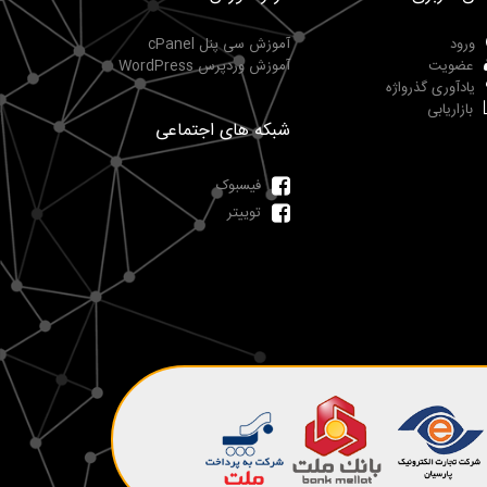
ورود
آموزش سی پنل cPanel
عضویت
آموزش وردپرس WordPress
یادآوری گذرواژه
بازاریابی
شبکه های اجتماعی
فیسبوک
توییتر