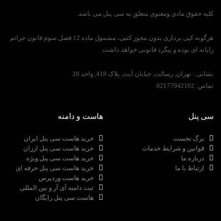
کلیه حقوق مادی ومعنوی متعلق به سی پنل می باشد.
هرگونه کپی برداری بدون مجوز کتبی، مشمول ماده 12 فصل سوم قانون جرائم
رایانه ای بوده و پیگرد قانونی خواهد داشت.
نشانی :
تهران, رسالت, خیابان آیت, پلاک 418, واحد 20
تماس:
02177942102
سی پنل
هاست و دامنه
برگ نخست
خرید هاست سی پنل ایران
قوانین و شرایط خدمات
خرید هاست سی پنل ارزان
درباره ما
خرید هاست سی پنل ویژه
ارتباط با ما
خرید هاست سی پنل حرفه ای
خرید هاست وردپرس
ثبت دامنه آی آر و بین المللی
هاست سی پنل رایگان