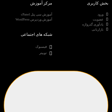
بخش کاربری
مرکز آموزش
ورود
آموزش سی پنل cPanel
عضویت
آموزش وردپرس WordPress
یادآوری گذرواژه
بازاریابی
شبکه های اجتماعی
فیسبوک
توییتر