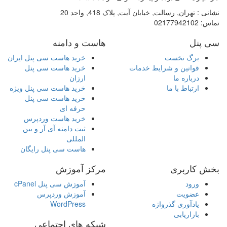
نشانی :
تهران, رسالت, خیابان آیت, پلاک 418, واحد 20
تماس:
02177942102
سی پنل
هاست و دامنه
برگ نخست
خرید هاست سی پنل ایران
قوانین و شرایط خدمات
خرید هاست سی پنل
درباره ما
ارزان
ارتباط با ما
خرید هاست سی پنل ویژه
خرید هاست سی پنل
حرفه ای
خرید هاست وردپرس
ثبت دامنه آی آر و بین
المللی
هاست سی پنل رایگان
بخش کاربری
مرکز آموزش
ورود
آموزش سی پنل cPanel
عضویت
آموزش وردپرس
یادآوری گذرواژه
WordPress
بازاریابی
شبکه های اجتماعی