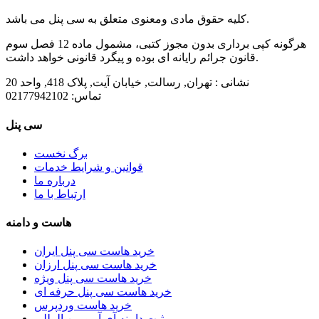
کلیه حقوق مادی ومعنوی متعلق به سی پنل می باشد.
هرگونه کپی برداری بدون مجوز کتبی، مشمول ماده 12 فصل سوم
قانون جرائم رایانه ای بوده و پیگرد قانونی خواهد داشت.
نشانی :
تهران, رسالت, خیابان آیت, پلاک 418, واحد 20
تماس:
02177942102
سی پنل
برگ نخست
قوانین و شرایط خدمات
درباره ما
ارتباط با ما
هاست و دامنه
خرید هاست سی پنل ایران
خرید هاست سی پنل ارزان
خرید هاست سی پنل ویژه
خرید هاست سی پنل حرفه ای
خرید هاست وردپرس
ثبت دامنه آی آر و بین المللی