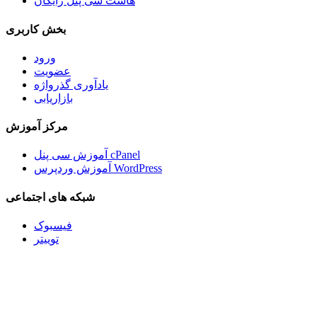
هاست سی پنل رایگان
بخش کاربری
ورود
عضویت
یادآوری گذرواژه
بازاریابی
مرکز آموزش
آموزش سی پنل cPanel
آموزش وردپرس WordPress
شبکه های اجتماعی
فیسبوک
توییتر