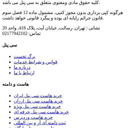
کلیه حقوق مادی ومعنوی متعلق به سی پنل می باشد.
هرگونه کپی برداری بدون مجوز کتبی، مشمول ماده 12 فصل سوم
قانون جرائم رایانه ای بوده و پیگرد قانونی خواهد داشت.
نشانی :
تهران, رسالت, خیابان آیت, پلاک 418, واحد 20
تماس:
02177942102
سی پنل
برگ نخست
قوانین و شرایط خدمات
درباره ما
ارتباط با ما
هاست و دامنه
خرید هاست سی پنل ایران
خرید هاست سی پنل ارزان
خرید هاست سی پنل ویژه
خرید هاست سی پنل حرفه ای
خرید هاست وردپرس
ثبت دامنه آی آر و بین المللی