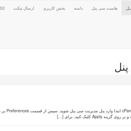
ـل
هاست سی پنل
دامنه
بخش کاربری
ارسال تیکت
102
پنل
A کلیک کنید. برای […]