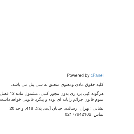
Powered by
cPanel
کلیه حقوق مادی ومعنوی متعلق به سی پنل می باشد.
هرگونه کپی برداری بدون مجوز کتبی، مشمول ماده 12 فص
سوم قانون جرائم رایانه ای بوده و پیگرد قانونی خواهد داشت
نشانی :
تهران, رسالت, خیابان آیت, پلاک 418, واحد 20
تماس:
02177942102