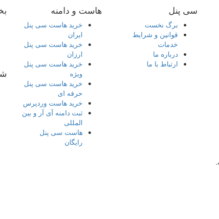
سی پنل
هاست و دامنه
بخ
برگ نخست
خرید هاست سی پنل
قوانین و شرایط
ایران
خدمات
خرید هاست سی پنل
درباره ما
ارزان
ارتباط با ما
خرید هاست سی پنل
شب
ویژه
خرید هاست سی پنل
حرفه ای
خرید هاست وردپرس
ثبت دامنه آی آر و بین
المللی
هاست سی پنل
رایگان
ل
.