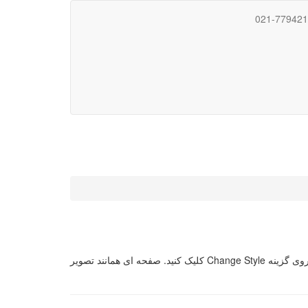
021-77942
تغییر قالب کنترل پنل cPanel : برای تغییر قالب کنترل پنل cPanel ابتدا وارد پنل مدیریت سی پنل شوید. سپس از قسمت Preferences بر روی گزینه Change Style کلیک کنید. صفحه ای همانند تصویر