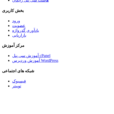
هاست سی پنل رایگان
بخش کاربری
ورود
عضویت
یادآوری گذرواژه
بازاریابی
مرکز آموزش
آموزش سی پنل cPanel
آموزش وردپرس WordPress
شبکه های اجتماعی
فیسبوک
توییتر