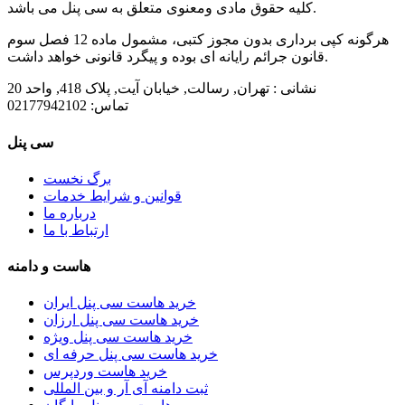
کلیه حقوق مادی ومعنوی متعلق به سی پنل می باشد.
هرگونه کپی برداری بدون مجوز کتبی، مشمول ماده 12 فصل سوم
قانون جرائم رایانه ای بوده و پیگرد قانونی خواهد داشت.
نشانی :
تهران, رسالت, خیابان آیت, پلاک 418, واحد 20
تماس:
02177942102
سی پنل
برگ نخست
قوانین و شرایط خدمات
درباره ما
ارتباط با ما
هاست و دامنه
خرید هاست سی پنل ایران
خرید هاست سی پنل ارزان
خرید هاست سی پنل ویژه
خرید هاست سی پنل حرفه ای
خرید هاست وردپرس
ثبت دامنه آی آر و بین المللی