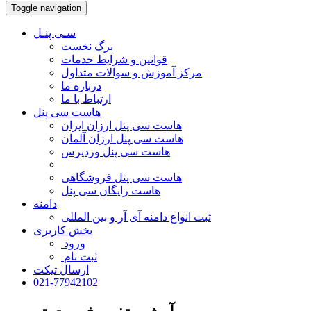
Toggle navigation
سـی پنـل
برگ نخست
قوانین و شرایط خدمات
مرکز آموزش و سوالات متداول
درباره ما
ارتباط با ما
هاست سی پنل
هاست سی پنل ارزان ایران
هاست سی پنل ارزان آلمان
هاست سی پنل وردپرس
هاست سی پنل فروشگاهی
هاست رایگان سی پنل
دامنه
ثبت انواع دامنه آی آر و بین المللی
بخش کاربری
ورود
ثبت نام
ارسال تیکت
021-77942102