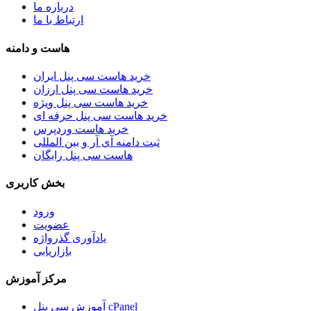
درباره ما
ارتباط با ما
هاست و دامنه
خرید هاست سی پنل ایران
خرید هاست سی پنل ارزان
خرید هاست سی پنل ویژه
خرید هاست سی پنل حرفه ای
خرید هاست وردپرس
ثبت دامنه آی آر و بین المللی
هاست سی پنل رایگان
بخش کاربری
ورود
عضویت
یادآوری گذرواژه
بازاریابی
مرکز آموزش
آموزش سی پنل cPanel