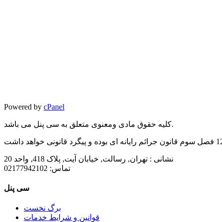
Powered by
cPanel
کلیه حقوق مادی ومعنوی متعلق به سی پنل می باشد.
نشانی :
تهران, رسالت, خیابان آیت, پلاک 418, واحد 20
تماس:
02177942102
سی پنل
برگ نخست
قوانین و شرایط خدمات