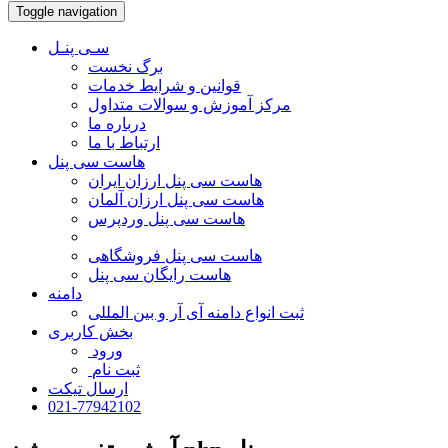
Toggle navigation
سـی پنـل
برگ نخست
قوانین و شرایط خدمات
مرکز آموزش و سوالات متداول
درباره ما
ارتباط با ما
هاست سی پنل
هاست سی پنل ارزان ایران
هاست سی پنل ارزان آلمان
هاست سی پنل وردپرس
هاست سی پنل فروشگاهی
هاست رایگان سی پنل
دامنه
ثبت انواع دامنه آی آر و بین المللی
بخش کاربری
ورود
ثبت نام
ارسال تیکت
021-77942102