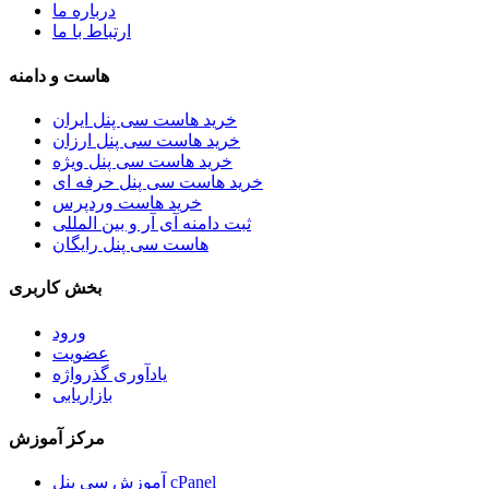
درباره ما
ارتباط با ما
هاست و دامنه
خرید هاست سی پنل ایران
خرید هاست سی پنل ارزان
خرید هاست سی پنل ویژه
خرید هاست سی پنل حرفه ای
خرید هاست وردپرس
ثبت دامنه آی آر و بین المللی
هاست سی پنل رایگان
بخش کاربری
ورود
عضویت
یادآوری گذرواژه
بازاریابی
مرکز آموزش
آموزش سی پنل cPanel