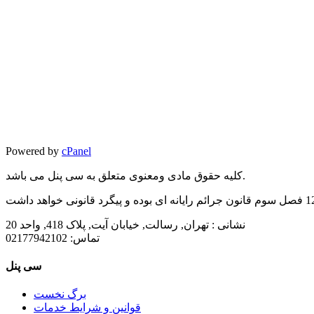
Powered by
cPanel
کلیه حقوق مادی ومعنوی متعلق به سی پنل می باشد.
نشانی :
تهران, رسالت, خیابان آیت, پلاک 418, واحد 20
تماس:
02177942102
سی پنل
برگ نخست
قوانین و شرایط خدمات