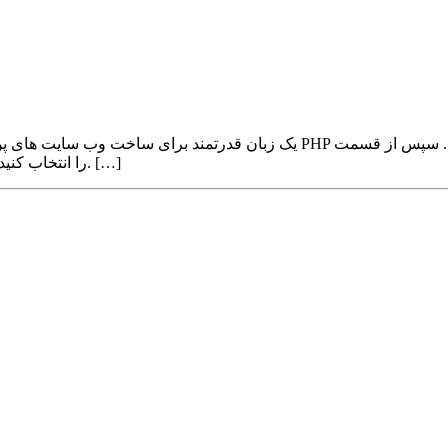
Multi PHP Manager را انتخاب کنید. صفحه ای همانند تصویر زیر برایتان باز می شود. […]