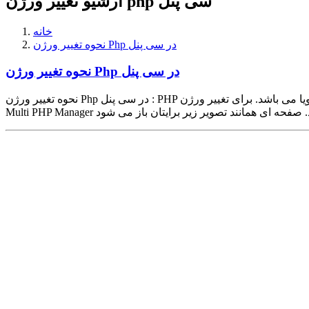
آرشیو تغییر ورژن php سی پنل
خانه
نحوه تغییر ورژن Php در سی پنل
نحوه تغییر ورژن Php در سی پنل
نحوه تغییر ورژن Php در سی پنل : PHP یک زبان قدرتمند برای ساخت وب سایت های پویا می باشد. برای تغییر ورژن PHP در سی پنل ابتدا باید وارد پنل مدیریت سی پنل شوید. سپس از قسمت software گزینه