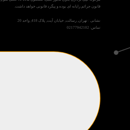
قانون جرائم رایانه ای بوده و پیگرد قانونی خواهد داشت.
نشانی :
تهران, رسالت, خیابان آیت, پلاک 418, واحد 20
تماس:
02177942102