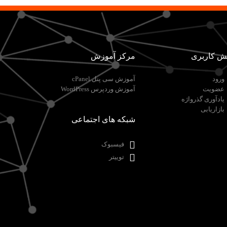
ش کاربری
مرکز آموزش
ورود
آموزش سی پنل cPanel
عضویت
آموزش وردپرس WordPress
یادآوری گذرواژه
بازاریابی
شبکه های اجتماعی
فیسبوک
توییتر