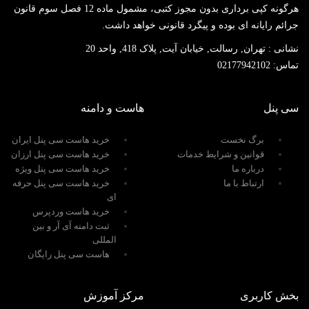
هرگونه کپی برداری بدون مجوز کتبی، مشمول ماده 12 فصل سوم قانون
جرائم رایانه ای بوده و پیگرد قانونی خواهد داشت.
نشانی :
تهران, رسالت, خیابان آیت, پلاک 418, واحد 20
تماس:
02177942102
سی پنل
هاست و دامنه
برگ نخست
خرید هاست سی پنل ایران
قوانین و شرایط خدمات
خرید هاست سی پنل ارزان
درباره ما
خرید هاست سی پنل ویژه
ارتباط با ما
خرید هاست سی پنل حرفه
ای
خرید هاست وردپرس
ثبت دامنه آی آر و بین
المللی
هاست سی پنل رایگان
بخش کاربری
مرکز آموزش