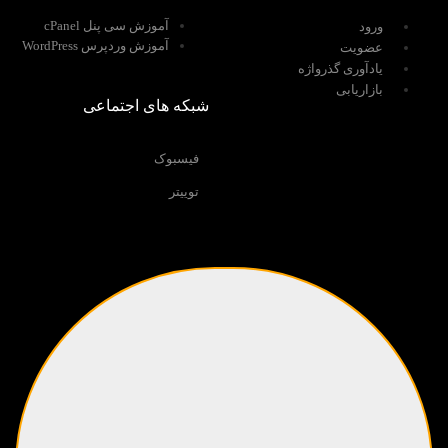
آموزش سی پنل cPanel
ورود
آموزش وردپرس WordPress
عضویت
یادآوری گذرواژه
بازاریابی
شبکه های اجتماعی
فیسبوک
توییتر