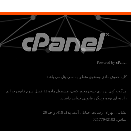
Powered by
cPanel
کلیه حقوق مادی ومعنوی متعلق به سی پنل می باشد.
هرگونه کپی برداری بدون مجوز کتبی، مشمول ماده 12 فصل سوم قانون جرائم
رایانه ای بوده و پیگرد قانونی خواهد داشت.
نشانی :
تهران, رسالت, خیابان آیت, پلاک 418, واحد 20
تماس:
02177942102