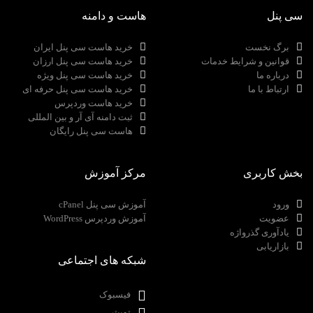
سی پنل
هاست و دامنه
برگ نخست
خرید هاست سی پنل ایران
قوانین و شرایط خدمات
خرید هاست سی پنل ارزان
درباره ما
خرید هاست سی پنل ویژه
ارتباط با ما
خرید هاست سی پنل حرفه ای
خرید هاست وردپرس
ثبت دامنه آی آر و بین المللی
هاست سی پنل رایگان
بخش کاربری
مرکز آموزش
ورود
آموزش سی پنل cPanel
عضویت
آموزش وردپرس WordPress
یادآوری گذرواژه
بازاریابی
شبکه های اجتماعی
فیسبوک
توییتر