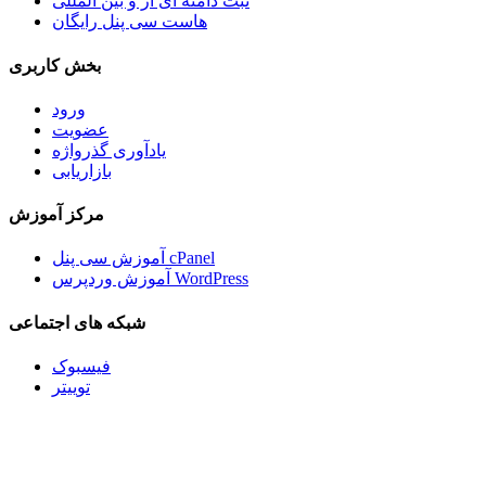
ثبت دامنه آی آر و بین المللی
هاست سی پنل رایگان
بخش کاربری
ورود
عضویت
یادآوری گذرواژه
بازاریابی
مرکز آموزش
آموزش سی پنل cPanel
آموزش وردپرس WordPress
شبکه های اجتماعی
فیسبوک
توییتر