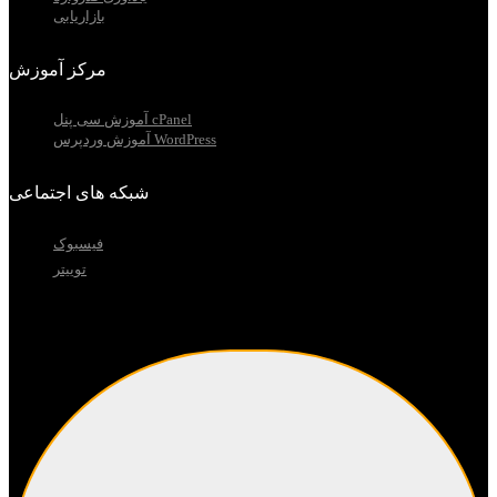
بازاریابی
مرکز آموزش
آموزش سی پنل cPanel
آموزش وردپرس WordPress
شبکه های اجتماعی
فیسبوک
توییتر