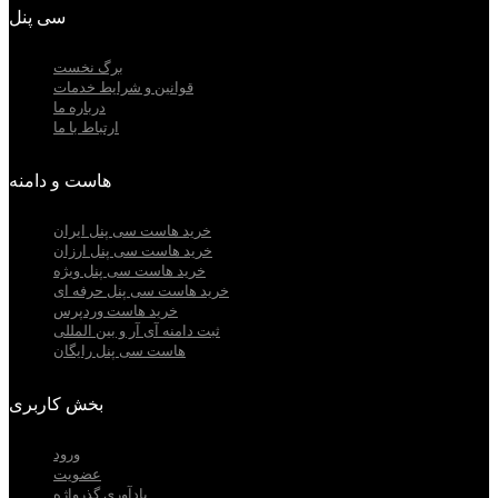
سی پنل
برگ نخست
قوانین و شرایط خدمات
درباره ما
ارتباط با ما
هاست و دامنه
خرید هاست سی پنل ایران
خرید هاست سی پنل ارزان
خرید هاست سی پنل ویژه
خرید هاست سی پنل حرفه ای
خرید هاست وردپرس
ثبت دامنه آی آر و بین المللی
هاست سی پنل رایگان
بخش کاربری
ورود
عضویت
یادآوری گذرواژه