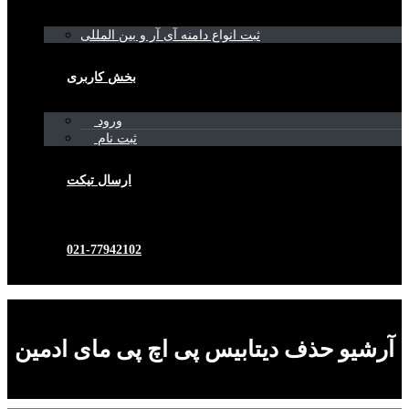
ثبت انواع دامنه آی آر و بین المللی
بخش کاربری
ورود
ثبت نام
ارسال تیکت
021-77942102
آرشیو حذف دیتابیس پی اچ پی مای ادمین