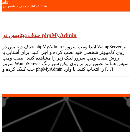
خانه
حذف دیتابیس در phpMyAdmin
حذف دیتابیس در phpMyAdmin
حذف دیتابیس در phpMyAdmin : ابتدا ومپ سرور WampServer بر
روی کامپیوتر شخصی خود نصب کرده و اجرا کنید. برای آشنایی با
روش نصب ومپ سرور لینک زیر را مشاهده کنید : نصب ومپ
سرور WampSerever سپس همانند تصویر زیر بر روی آیکن سبز رنگ
چپ کلیک کرده و phpMyAdmin را انتخاب کنید. با وارد […]