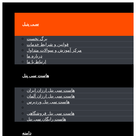
Toggle navigation
سـی پنـل
برگ نخست
قوانین و شرایط خدمات
مرکز آموزش و سوالات متداول
درباره ما
ارتباط با ما
هاست سی پنل
هاست سی پنل ارزان ایران
هاست سی پنل ارزان آلمان
هاست سی پنل وردپرس
هاست سی پنل فروشگاهی
هاست رایگان سی پنل
دامنه