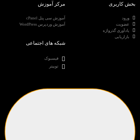
بخش کاربری
مرکز آموزش
ورود
آموزش سی پنل cPanel
عضویت
آموزش وردپرس WordPress
یادآوری گذرواژه
بازاریابی
شبکه های اجتماعی
فیسبوک
توییتر