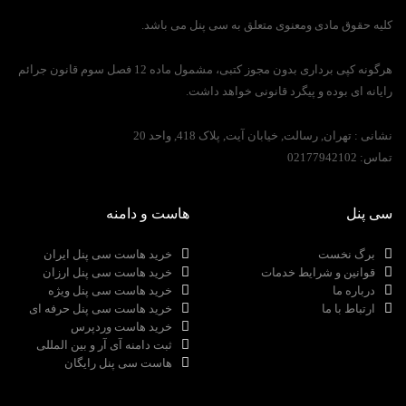
کلیه حقوق مادی ومعنوی متعلق به سی پنل می باشد.
هرگونه کپی برداری بدون مجوز کتبی، مشمول ماده 12 فصل سوم قانون جرائم
رایانه ای بوده و پیگرد قانونی خواهد داشت.
نشانی :
تهران, رسالت, خیابان آیت, پلاک 418, واحد 20
تماس:
02177942102
سی پنل
هاست و دامنه
برگ نخست
خرید هاست سی پنل ایران
قوانین و شرایط خدمات
خرید هاست سی پنل ارزان
درباره ما
خرید هاست سی پنل ویژه
ارتباط با ما
خرید هاست سی پنل حرفه ای
خرید هاست وردپرس
ثبت دامنه آی آر و بین المللی
هاست سی پنل رایگان