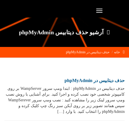
Toggle
navigation
آرشیو حذف دیتابیس phpMyAdmin
خانه
حذف دیتابیس در phpMyAdmin
حذف دیتابیس در phpMyAdmin
حذف دیتابیس در phpMyAdmin : ابتدا ومپ سرور WampServer بر روی
کامپیوتر شخصی خود نصب کرده و اجرا کنید. برای آشنایی با روش نصب
ومپ سرور لینک زیر را مشاهده کنید : نصب ومپ سرور WampSerever
سپس همانند تصویر زیر بر روی آیکن سبز رنگ چپ کلیک کرده و
phpMyAdmin را انتخاب کنید. با وارد […]