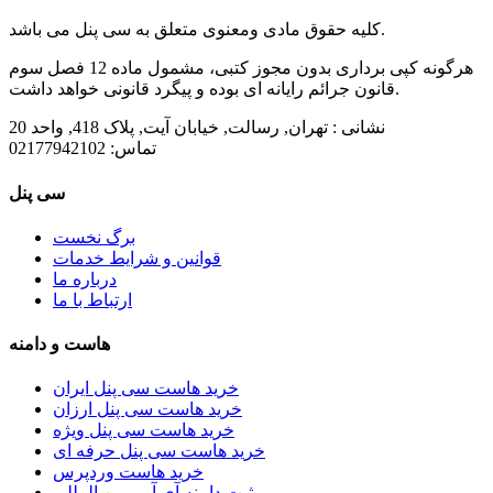
کلیه حقوق مادی ومعنوی متعلق به سی پنل می باشد.
هرگونه کپی برداری بدون مجوز کتبی، مشمول ماده 12 فصل سوم
قانون جرائم رایانه ای بوده و پیگرد قانونی خواهد داشت.
نشانی :
تهران, رسالت, خیابان آیت, پلاک 418, واحد 20
تماس:
02177942102
سی پنل
برگ نخست
قوانین و شرایط خدمات
درباره ما
ارتباط با ما
هاست و دامنه
خرید هاست سی پنل ایران
خرید هاست سی پنل ارزان
خرید هاست سی پنل ویژه
خرید هاست سی پنل حرفه ای
خرید هاست وردپرس
ثبت دامنه آی آر و بین المللی