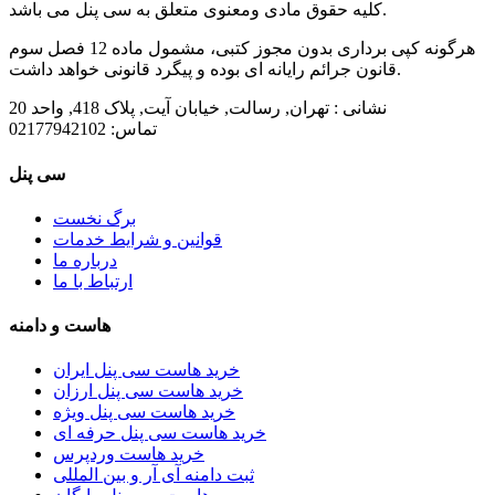
کلیه حقوق مادی ومعنوی متعلق به سی پنل می باشد.
هرگونه کپی برداری بدون مجوز کتبی، مشمول ماده 12 فصل سوم
قانون جرائم رایانه ای بوده و پیگرد قانونی خواهد داشت.
نشانی :
تهران, رسالت, خیابان آیت, پلاک 418, واحد 20
تماس:
02177942102
سی پنل
برگ نخست
قوانین و شرایط خدمات
درباره ما
ارتباط با ما
هاست و دامنه
خرید هاست سی پنل ایران
خرید هاست سی پنل ارزان
خرید هاست سی پنل ویژه
خرید هاست سی پنل حرفه ای
خرید هاست وردپرس
ثبت دامنه آی آر و بین المللی