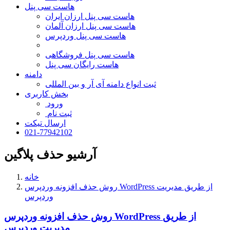
هاست سی پنل
هاست سی پنل ارزان ایران
هاست سی پنل ارزان آلمان
هاست سی پنل وردپرس
هاست سی پنل فروشگاهی
هاست رایگان سی پنل
دامنه
ثبت انواع دامنه آی آر و بین المللی
بخش کاربری
ورود
ثبت نام
ارسال تیکت
021-77942102
آرشیو حذف پلاگین
خانه
روش حذف افزونه وردپرس WordPress از طریق مدیریت
وردپرس
روش حذف افزونه وردپرس WordPress از طریق
مدیریت وردپرس