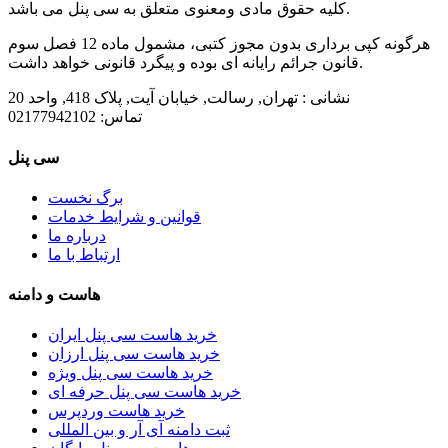
کلیه حقوق مادی ومعنوی متعلق به سی پنل می باشد.
هرگونه کپی برداری بدون مجوز کتبی، مشمول ماده 12 فصل سوم
قانون جرائم رایانه ای بوده و پیگرد قانونی خواهد داشت.
نشانی :
تهران, رسالت, خیابان آیت, پلاک 418, واحد 20
تماس:
02177942102
سی پنل
برگ نخست
قوانین و شرایط خدمات
درباره ما
ارتباط با ما
هاست و دامنه
خرید هاست سی پنل ایران
خرید هاست سی پنل ارزان
خرید هاست سی پنل ویژه
خرید هاست سی پنل حرفه ای
خرید هاست وردپرس
ثبت دامنه آی آر و بین المللی