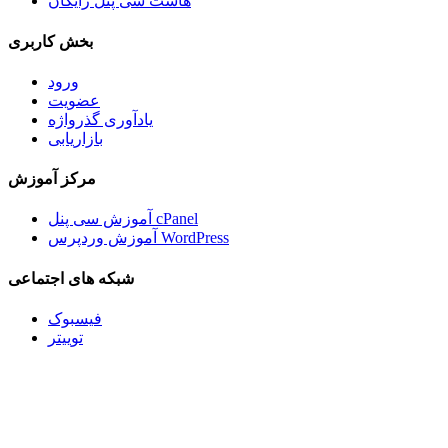
هاست سی پنل رایگان
بخش کاربری
ورود
عضویت
یادآوری گذرواژه
بازاریابی
مرکز آموزش
آموزش سی پنل cPanel
آموزش وردپرس WordPress
شبکه های اجتماعی
فیسبوک
توییتر