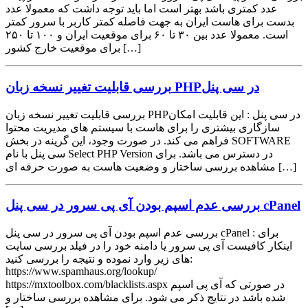
عدد کمتری باشد بهتر است اما باید توجه داشت که معمولا عدد
بدست برای هاست ایران به جهت فاصله کمتر کاربر با سرور کمتر
است. معمولا عدد بین ۳۰ تا ۶۰ برای موقعیت ایران و ۱۰۰ تا ۲۵۰
برای موقعیت خارج کشور […]
بررسی قابلیت تغییر نسخه زبان PHPدر سی پنل
بررسی قابلیت تغییر نسخه زبان PHPدر سی پنل : این قابلیت امکان
سازگاری بیشتری را برای هاست با سیستم های مدیریت محتوا
فراهم می کند. در صورت وجود، این گرینه در بخش SOFTWARE
سی پنل با نام Select PHP Version در دسترس می باشد. برای
مشاهده بررسی ساختار و وضعیت هاست به صورت حرفه ای […]
بررسی عدم اسپم بودن آی پی سرور در سی پنل cPanel
بررسی عدم اسپم بودن آی پی سرور در سی پنل cPanel : برای
اینکار کافیست آی پی سرور یا دامنه خود را در فیلد بررسی سایت
های زیر وارد نموده و نتیجه را بررسی کنید:
https://www.spamhaus.org/lookup/
https://mxtoolbox.com/blacklists.aspx در صورتی که آی پی اسپم
شده باشد در نتایج ذکر می شود. برای مشاهده بررسی ساختار و