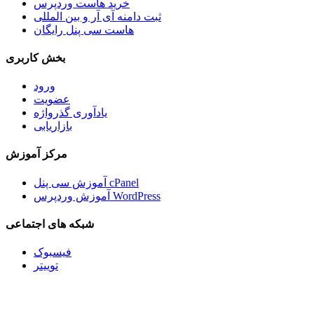
خرید هاست وردپرس
ثبت دامنه آی آر و بین المللی
هاست سی پنل رایگان
بخش کاربری
ورود
عضویت
یادآوری گذرواژه
بازاریابی
مرکز آموزش
آموزش سی پنل cPanel
آموزش وردپرس WordPress
شبکه های اجتماعی
فیسبوک
توییتر