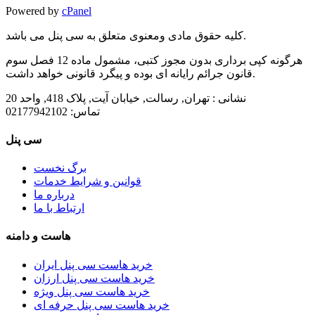
Powered by
cPanel
کلیه حقوق مادی ومعنوی متعلق به سی پنل می باشد.
هرگونه کپی برداری بدون مجوز کتبی، مشمول ماده 12 فصل سوم
قانون جرائم رایانه ای بوده و پیگرد قانونی خواهد داشت.
نشانی :
تهران, رسالت, خیابان آیت, پلاک 418, واحد 20
تماس:
02177942102
سی پنل
برگ نخست
قوانین و شرایط خدمات
درباره ما
ارتباط با ما
هاست و دامنه
خرید هاست سی پنل ایران
خرید هاست سی پنل ارزان
خرید هاست سی پنل ویژه
خرید هاست سی پنل حرفه ای