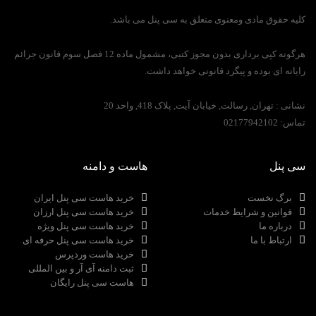
کلیه حقوق مادی ومعنوی متعلق به سی پنل می باشد.
هرگونه کپی برداری بدون مجوز کتبی، مشمول ماده 12 فصل سوم قانون جرائم
رایانه ای بوده و پیگرد قانونی خواهد داشت.
نشانی :
تهران, رسالت, خیابان آیت, پلاک 418, واحد 20
تماس:
02177942102
سی پنل
هاست و دامنه
برگ نخست
خرید هاست سی پنل ایران
قوانین و شرایط خدمات
خرید هاست سی پنل ارزان
درباره ما
خرید هاست سی پنل ویژه
ارتباط با ما
خرید هاست سی پنل حرفه ای
خرید هاست وردپرس
ثبت دامنه آی آر و بین المللی
هاست سی پنل رایگان