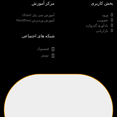
بخش کاربری
مرکز آموزش
ورود
آموزش سی پنل cPanel
عضویت
آموزش وردپرس WordPress
یادآوری گذرواژه
بازاریابی
شبکه های اجتماعی
فیسبوک
توییتر