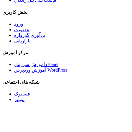
هاست سی پنل رایگان
بخش کاربری
ورود
عضویت
یادآوری گذرواژه
بازاریابی
مرکز آموزش
آموزش سی پنل cPanel
آموزش وردپرس WordPress
شبکه های اجتماعی
فیسبوک
توییتر