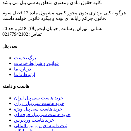
کلیه حقوق مادی ومعنوی متعلق به سی پنل می باشد.
هرگونه کپی برداری بدون مجوز کتبی، مشمول ماده 12 فصل سوم
قانون جرائم رایانه ای بوده و پیگرد قانونی خواهد داشت.
نشانی :
تهران, رسالت, خیابان آیت, پلاک 418, واحد 20
تماس:
02177942102
سی پنل
برگ نخست
قوانین و شرایط خدمات
درباره ما
ارتباط با ما
هاست و دامنه
خرید هاست سی پنل ایران
خرید هاست سی پنل ارزان
خرید هاست سی پنل ویژه
خرید هاست سی پنل حرفه ای
خرید هاست وردپرس
ثبت دامنه آی آر و بین المللی