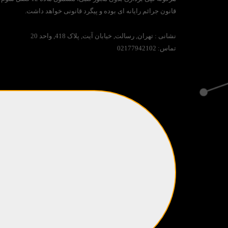
قانون جرائم رایانه ای بوده و پیگرد قانونی خواهد داشت.
نشانی :
تهران, رسالت, خیابان آیت, پلاک 418, واحد 20
تماس:
02177942102