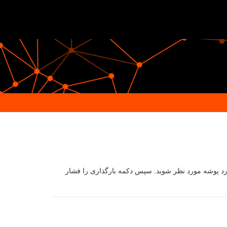
ین کار ، ابتدا وارد پوشه مورد نظر شوید. سپس دکمه بارگذاری را فشار