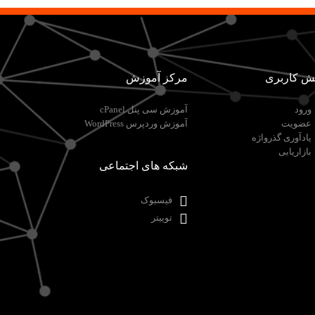
ش کاربری
مرکز آموزش
ورود
آموزش سی پنل cPanel
عضویت
آموزش وردپرس WordPress
یادآوری گذرواژه
بازاریابی
شبکه های اجتماعی
فیسبوک
توییتر