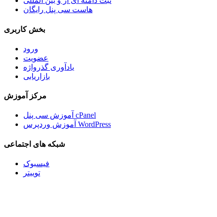
ثبت دامنه آی آر و بین المللی
هاست سی پنل رایگان
بخش کاربری
ورود
عضویت
یادآوری گذرواژه
بازاریابی
مرکز آموزش
آموزش سی پنل cPanel
آموزش وردپرس WordPress
شبکه های اجتماعی
فیسبوک
توییتر