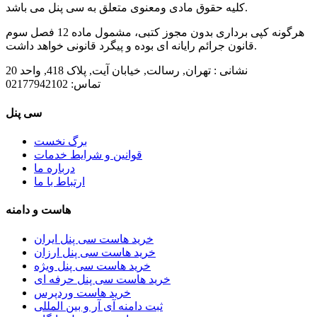
کلیه حقوق مادی ومعنوی متعلق به سی پنل می باشد.
هرگونه کپی برداری بدون مجوز کتبی، مشمول ماده 12 فصل سوم
قانون جرائم رایانه ای بوده و پیگرد قانونی خواهد داشت.
نشانی :
تهران, رسالت, خیابان آیت, پلاک 418, واحد 20
تماس:
02177942102
سی پنل
برگ نخست
قوانین و شرایط خدمات
درباره ما
ارتباط با ما
هاست و دامنه
خرید هاست سی پنل ایران
خرید هاست سی پنل ارزان
خرید هاست سی پنل ویژه
خرید هاست سی پنل حرفه ای
خرید هاست وردپرس
ثبت دامنه آی آر و بین المللی