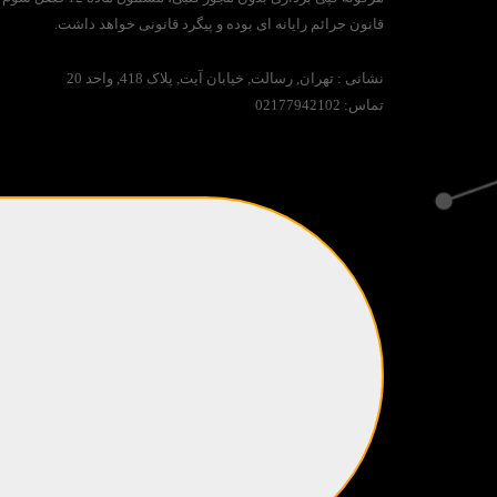
قانون جرائم رایانه ای بوده و پیگرد قانونی خواهد داشت.
نشانی :
تهران, رسالت, خیابان آیت, پلاک 418, واحد 20
تماس:
02177942102