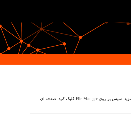
نحوه انتقال Move فایل در سی پنل cPanel : برای انتقال فایل یا فولدر مورد نظرتان در سی پنل cPanel ابتدا وارد پنل مدیریت سی پنل خود شوید. سپس بر روی File Manager کلیک کنید. صفحه ای