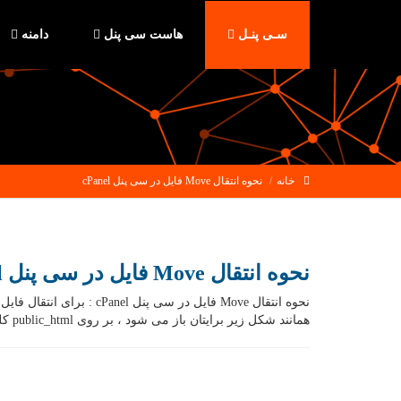
سـی پنـل
هاست سی پنل
دامنه
خانه
نحوه انتقال Move فایل در سی پنل cPanel
نحوه انتقال Move فایل در سی پنل cPanel
همانند شکل زیر برایتان باز می شود ، بر روی public_html کلیک کنید. در این صفحه ابتدا فایل […]