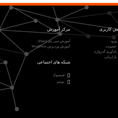
ش کاربری
مرکز آموزش
ورود
آموزش سی پنل cPanel
عضویت
آموزش وردپرس WordPress
یادآوری گذرواژه
بازاریابی
شبکه های اجتماعی
فیسبوک
توییتر