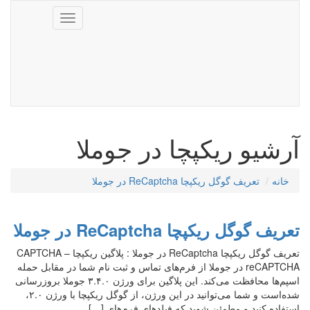
Toggle
navigation
آرشیو ریکپچا در جوملا
خانه
تعریف گوگل ریکپچا ReCaptcha در جوملا
تعریف گوگل ریکپچا ReCaptcha در جوملا
تعریف گوگل ریکپچا ReCaptcha در جوملا : پلاگین ریکپچا CAPTCHA –
reCAPTCHA در جوملا از فرم‌های تماس و ثبت نام شما در مقابل حمله
اسپم‌ها محافظت می‌کند. این پلاگین برای ورژن ۳.۴.۰ جوملا بروزرسانی
شده‌است و شما می‌توانید در این ورژن، از گوگل ریکپچا با ورژن ۲.۰،
استفاده کنید و مطمئن شوید که فیلدهای فرم‌های […]