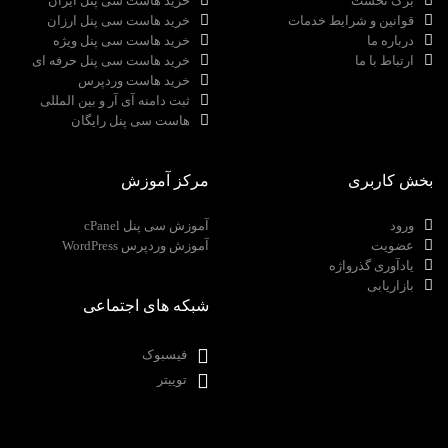
برگ نخست
خرید هاست سی پنل ایران
قوانین و شرایط خدمات
خرید هاست سی پنل ارزان
درباره ما
خرید هاست سی پنل ویژه
ارتباط با ما
خرید هاست سی پنل حرفه ای
خرید هاست وردپرس
ثبت دامنه آی آر و بین المللی
هاست سی پنل رایگان
بخش کاربری
مرکز آموزش
ورود
آموزش سی پنل cPanel
عضویت
آموزش وردپرس WordPress
یادآوری گذرواژه
بازاریابی
شبکه های اجتماعی
فیسبوک
توییتر