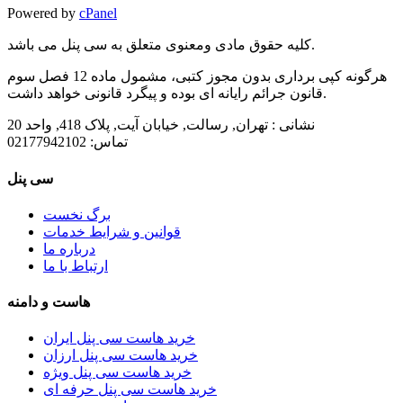
Powered by
cPanel
کلیه حقوق مادی ومعنوی متعلق به سی پنل می باشد.
هرگونه کپی برداری بدون مجوز کتبی، مشمول ماده 12 فصل سوم
قانون جرائم رایانه ای بوده و پیگرد قانونی خواهد داشت.
نشانی :
تهران, رسالت, خیابان آیت, پلاک 418, واحد 20
تماس:
02177942102
سی پنل
برگ نخست
قوانین و شرایط خدمات
درباره ما
ارتباط با ما
هاست و دامنه
خرید هاست سی پنل ایران
خرید هاست سی پنل ارزان
خرید هاست سی پنل ویژه
خرید هاست سی پنل حرفه ای