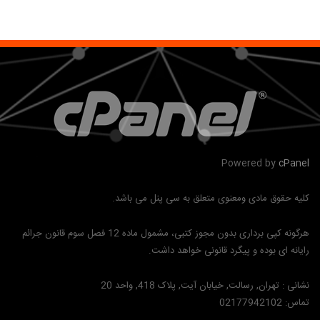
Powered by
cPanel
کلیه حقوق مادی ومعنوی متعلق به سی پنل می باشد.
هرگونه کپی برداری بدون مجوز کتبی، مشمول ماده 12 فصل سوم قانون جرائم
رایانه ای بوده و پیگرد قانونی خواهد داشت.
نشانی :
تهران, رسالت, خیابان آیت, پلاک 418, واحد 20
تماس:
02177942102