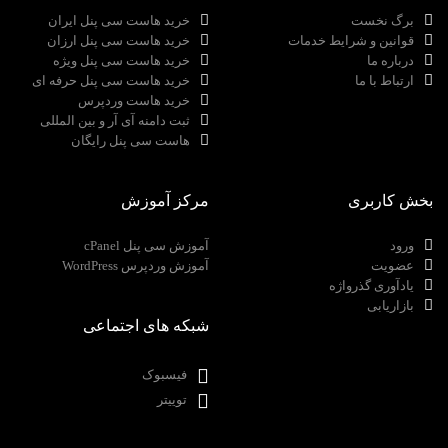
برگ نخست
خرید هاست سی پنل ایران
قوانین و شرایط خدمات
خرید هاست سی پنل ارزان
درباره ما
خرید هاست سی پنل ویژه
ارتباط با ما
خرید هاست سی پنل حرفه ای
خرید هاست وردپرس
ثبت دامنه آی آر و بین المللی
هاست سی پنل رایگان
بخش کاربری
مرکز آموزش
ورود
آموزش سی پنل cPanel
عضویت
آموزش وردپرس WordPress
یادآوری گذرواژه
بازاریابی
شبکه های اجتماعی
فیسبوک
توییتر