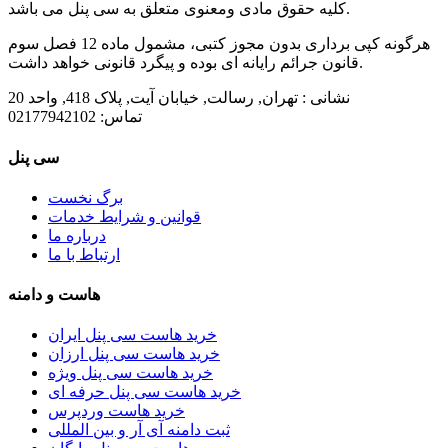
کلیه حقوق مادی ومعنوی متعلق به سی پنل می باشد.
هرگونه کپی برداری بدون مجوز کتبی، مشمول ماده 12 فصل سوم
قانون جرائم رایانه ای بوده و پیگرد قانونی خواهد داشت.
نشانی :
تهران, رسالت, خیابان آیت, پلاک 418, واحد 20
تماس:
02177942102
سی پنل
برگ نخست
قوانین و شرایط خدمات
درباره ما
ارتباط با ما
هاست و دامنه
خرید هاست سی پنل ایران
خرید هاست سی پنل ارزان
خرید هاست سی پنل ویژه
خرید هاست سی پنل حرفه ای
خرید هاست وردپرس
ثبت دامنه آی آر و بین المللی