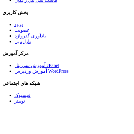
هاست سی پنل رایگان
بخش کاربری
ورود
عضویت
یادآوری گذرواژه
بازاریابی
مرکز آموزش
آموزش سی پنل cPanel
آموزش وردپرس WordPress
شبکه های اجتماعی
فیسبوک
توییتر