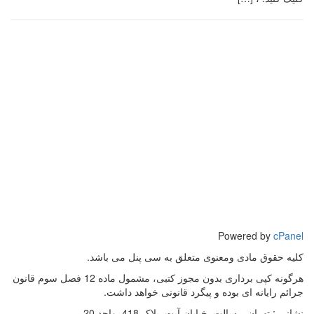
Powered by
cPanel
کلیه حقوق مادی ومعنوی متعلق به سی پنل می باشد.
هرگونه کپی برداری بدون مجوز کتبی، مشمول ماده 12 فصل سوم قانون
جرائم رایانه ای بوده و پیگرد قانونی خواهد داشت.
نشانی :
تهران, رسالت, خیابان آیت, پلاک 418, واحد 20