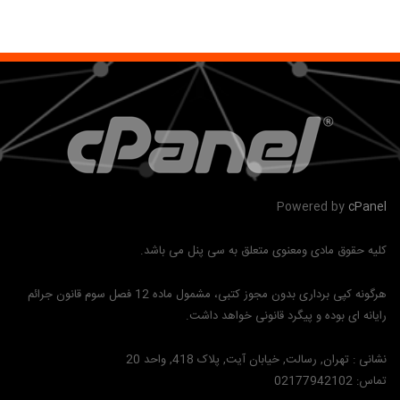
Powered by
cPanel
کلیه حقوق مادی ومعنوی متعلق به سی پنل می باشد.
هرگونه کپی برداری بدون مجوز کتبی، مشمول ماده 12 فصل سوم قانون جرائم
رایانه ای بوده و پیگرد قانونی خواهد داشت.
نشانی :
تهران, رسالت, خیابان آیت, پلاک 418, واحد 20
تماس:
02177942102