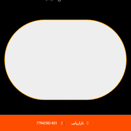
بازاریابی
|
021-77942102