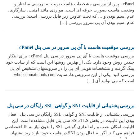
cPanel : پس از بررسی مشخصات هاست نوبت به بررسی ساختار و
وضعیت هاست بصورت حرفه ای است. مواردی مانند امنیت، سازگاری،
عدم اسپم بودن و … که تحت عناوین زیر قابل بررسی است: بررسی
عدم اسپم بودن آی پی سرور بررسی […]
بررسی موقعیت هاست با آی پی سرور در سی پنل cPanel
بررسی موقعیت هاست با آی پی سرور در سی پنل cPanel : برای اینکار
چندین روش وجود دارد. یکی از بهترین روشها این است که از سایت خود
پینگ گرفته و مشخصات هویتی آی پی را در سرویسهای تشخیص آی پی
بررسی کنید. یکی ار این سرویس ها، سایت whois.domaintools.com
است که می توانید آی […]
بررسی پشتیبانی از قابلیت SNI و گواهی SSL رایگان در سی پنل
بررسی پشتیبانی از قابلیت SNI و گواهی SSL رایگان در سی پنل : فعال
بودن این قابلیت در بخش SSL/TLS سی پنل قابل مشاهده است. این
قابلیت امکان نصب و راه اندازی گواهی SSL را بدون نیاز به IP اختصاصی
فراهم می کند. اگر به فعال بودن SNI در هاست خود نیاز دارید پیشنهاد