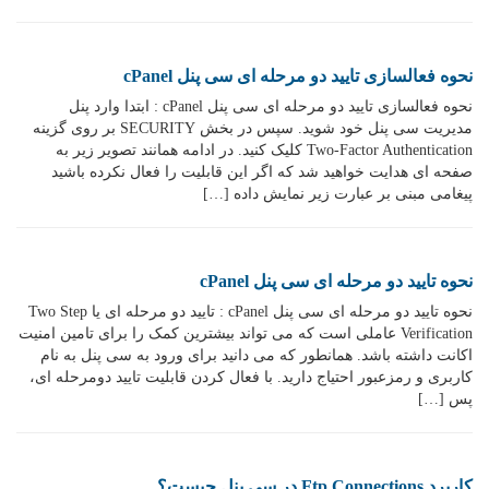
نحوه فعالسازی تایید دو مرحله ای سی پنل cPanel
نحوه فعالسازی تایید دو مرحله ای سی پنل cPanel : ابتدا وارد پنل
مدیریت سی پنل خود شوید. سپس در بخش SECURITY بر روی گزینه
Two-Factor Authentication کلیک کنید. در ادامه همانند تصویر زیر به
صفحه ای هدایت خواهید شد که اگر این قابلیت را فعال نکرده باشید
پیغامی مبنی بر عبارت زیر نمایش داده […]
نحوه تایید دو مرحله ای سی پنل cPanel
نحوه تایید دو مرحله ای سی پنل cPanel : تایید دو مرحله ای یا Two Step
Verification عاملی است که می تواند بیشترین کمک را برای تامین امنیت
اکانت داشته باشد. همانطور که می دانید برای ورود به سی پنل به نام
کاربری و رمزعبور احتیاج دارید. با فعال کردن قابلیت تایید دومرحله ای،
پس […]
کاربرد Ftp Connections در سی پنل چیست؟