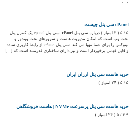
[…]
cPanel سی پنل چیست
۵ / ۵ ( ۳ امتیاز ) درباره سی پنل cPanel: سی پنل cpanel یک کنترل پنل
تحت وب است که امکان مدیریت هاست و سرورهای تحت ویندوز و
لینوکس را برای شما مهیا می کند. سی پنل cPanel از رابط کاربری ساده
و قابل فهمی برخوردار است و نیز دارای ساختاری قدرتمند است که […]
خرید هاست سی پنل ارزان ایران
۵ / ۵ ( ۲۴ امتیاز )
خرید هاست سی پنل پرسرعت NVMe | هاست فروشگاهی
۴.۹ / ۵ ( ۲۴ امتیاز )