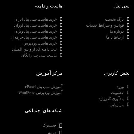
سی پنل
هاست و دامنه
برگ نخست
خرید هاست سی پنل ایران
قوانین و شرایط خدمات
خرید هاست سی پنل ارزان
درباره ما
خرید هاست سی پنل ویژه
ارتباط با ما
خرید هاست سی پنل حرفه ای
خرید هاست وردپرس
ثبت دامنه آی آر و بین المللی
هاست سی پنل رایگان
بخش کاربری
مرکز آموزش
ورود
آموزش سی پنل cPanel
عضویت
آموزش وردپرس WordPress
یادآوری گذرواژه
بازاریابی
شبکه های اجتماعی
فیسبوک
توییتر