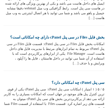
ایمیل های داخل هاست می باشد و یکی از بهترین ویژگی های ارائه شده
در هاست سی پنل است. رابط گرافیکی وب میل webmail دقیقا مشابه
جیمیل و یاهو می باشد و شما می توانید با هر اتصال اینترنتی به وب میل
هاست […]
بخش فایل Files در سی پنل cPanel دارای چه امکاناتی است؟
امکانات بخش فایل Files در سی پنل cPanel: قسمت فایل Files در سی
پنل cPanel مربوط به تمام ابزارهای مرتبط با مدیریت فایل های داخل
هاست است. File Manager یکی از ابزارهای پرکاربردی است که با
استفاده از آن شما می توانید در داخل هاستتان ، فایل ها را آپلود ،
ویرایش و یا حذف […]
سی پنل cPanel چه امکاناتی دارد؟
۵ / ۵ ( ۱ امتیاز ) امکانات سی پنل cPanel: سی پنل cPanel یکی از قوی
ترین کنترل پنل های موجود در جهان است که امکانات بسیاری را به کاربر
ارائه می دهد.از پرکاربردترین بخش های سی پنل cPanel میتوان به
قسمت های زیر اشاره کرد: قسمت Files :با استفاده از قسمت Files شما