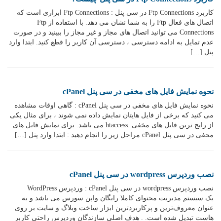
کاربرد Ftp Connections در سی پنل : Ftp Connections ابزاری است که
اتصال های فعال Ftp را به شما نشان می دهد. با استفاده از Ftp
Connections می توانید اتصال های مجاز و غیر مجاز را ببینید و در صورت
عدم تمایل به ادامه دسترسی ، دسترسی آن کاربر را قطع کنید. ابتدا وارد
پنل […]
نحوه نمایش فایل های مخفی در سی پنل cPanel
نحوه نمایش فایل های مخفی در سی پنل cPanel : گاهی اوقات مشاهده
می کنید که برخی از فایل هایتان نمایش داده نمی شوند ، برای مثال یکی
از رایج نرین فایل های مخفی .htaccess می باشد. برای نمایش فایل های
محفی در سی پنل cPanel مراحل زیر را انجام دهید : ابتدا وارد پنل […]
نصب وردپرس wordpress در سی پنل cPanel
نصب وردپرس wordpress در سی پنل cPanel : وردپرس WordPress
یک سیستم مدیریت محتوای کاملا رایگان واپن سورس می باشد و به
عنوان معروف‌ترین و پرکاربردترین ابزار ساخت وبلاگ و سایت بر روی
هاست تبدیل شده است. . هدف اصلی سازندگان وردپرس راحتی کاربر