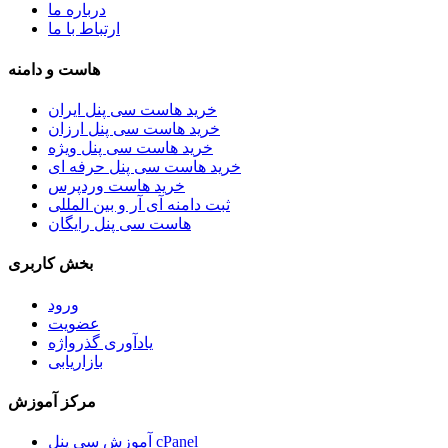
درباره ما
ارتباط با ما
هاست و دامنه
خرید هاست سی پنل ایران
خرید هاست سی پنل ارزان
خرید هاست سی پنل ویژه
خرید هاست سی پنل حرفه ای
خرید هاست وردپرس
ثبت دامنه آی آر و بین المللی
هاست سی پنل رایگان
بخش کاربری
ورود
عضویت
یادآوری گذرواژه
بازاریابی
مرکز آموزش
آموزش سی پنل cPanel