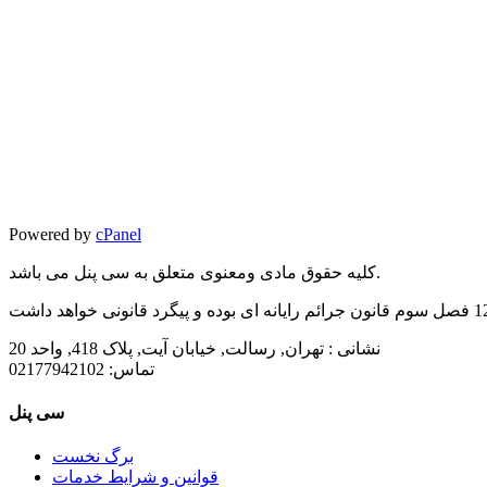
Powered by
cPanel
کلیه حقوق مادی ومعنوی متعلق به سی پنل می باشد.
نشانی :
تهران, رسالت, خیابان آیت, پلاک 418, واحد 20
تماس:
02177942102
سی پنل
برگ نخست
قوانین و شرایط خدمات