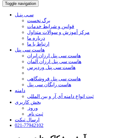
Toggle navigation
سـی پنـل
برگ نخست
قوانین و شرایط خدمات
مرکز آموزش و سوالات متداول
درباره ما
ارتباط با ما
هاست سی پنل
هاست سی پنل ارزان ایران
هاست سی پنل ارزان آلمان
هاست سی پنل وردپرس
هاست سی پنل فروشگاهی
هاست رایگان سی پنل
دامنه
ثبت انواع دامنه آی آر و بین المللی
بخش کاربری
ورود
ثبت نام
ارسال تیکت
021-77942102