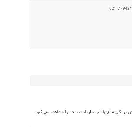
021-77942
Word شوید . سمت چپ و بالای صفحه پیشخوان وردپرس گزینه ای با نام تنظیمات صفحه را مشاهده می کنید.