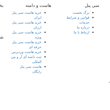
سی پنل
هاست و دامنه
بخ
برگ نخست
خرید هاست سی پنل
قوانین و شرایط
ایران
خدمات
خرید هاست سی پنل
درباره ما
ارزان
ارتباط با ما
خرید هاست سی پنل
شب
ویژه
خرید هاست سی پنل
حرفه ای
خرید هاست وردپرس
ثبت دامنه آی آر و بین
المللی
هاست سی پنل
رایگان
ل
.