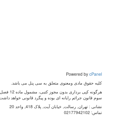
Powered by
cPanel
کلیه حقوق مادی ومعنوی متعلق به سی پنل می باشد.
هرگونه کپی برداری بدون مجوز کتبی، مشمول ماده 12 فص
سوم قانون جرائم رایانه ای بوده و پیگرد قانونی خواهد داشت
نشانی :
تهران, رسالت, خیابان آیت, پلاک 418, واحد 20
تماس:
02177942102