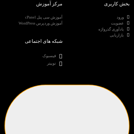
بخش کاربری
مرکز آموزش
ورود
آموزش سی پنل cPanel
عضویت
آموزش وردپرس WordPress
یادآوری گذرواژه
بازاریابی
شبکه های اجتماعی
فیسبوک
توییتر