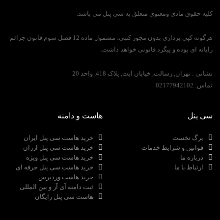
کلیه حقوق مادی ومعنوی متعلق به سی پنل می باشد.
هرگونه کپی برداری بدون مجوز کتبی، مشمول ماده 12 فصل سوم قانون جرائم
رایانه ای بوده و پیگرد قانونی خواهد داشت.
نشانی :
تهران, رسالت, خیابان آیت, پلاک 418, واحد 20
تماس:
02177942102
سی پنل
هاست و دامنه
برگ نخست
خرید هاست سی پنل ایران
قوانین و شرایط خدمات
خرید هاست سی پنل ارزان
درباره ما
خرید هاست سی پنل ویژه
ارتباط با ما
خرید هاست سی پنل حرفه ای
خرید هاست وردپرس
ثبت دامنه آی آر و بین المللی
هاست سی پنل رایگان