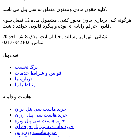
کلیه حقوق مادی ومعنوی متعلق به سی پنل می باشد.
هرگونه کپی برداری بدون مجوز کتبی، مشمول ماده 12 فصل سوم
قانون جرائم رایانه ای بوده و پیگرد قانونی خواهد داشت.
نشانی :
تهران, رسالت, خیابان آیت, پلاک 418, واحد 20
تماس:
02177942102
سی پنل
برگ نخست
قوانین و شرایط خدمات
درباره ما
ارتباط با ما
هاست و دامنه
خرید هاست سی پنل ایران
خرید هاست سی پنل ارزان
خرید هاست سی پنل ویژه
خرید هاست سی پنل حرفه ای
خرید هاست وردپرس