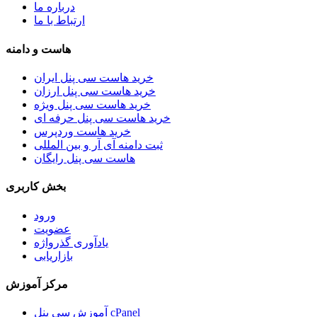
درباره ما
ارتباط با ما
هاست و دامنه
خرید هاست سی پنل ایران
خرید هاست سی پنل ارزان
خرید هاست سی پنل ویژه
خرید هاست سی پنل حرفه ای
خرید هاست وردپرس
ثبت دامنه آی آر و بین المللی
هاست سی پنل رایگان
بخش کاربری
ورود
عضویت
یادآوری گذرواژه
بازاریابی
مرکز آموزش
آموزش سی پنل cPanel