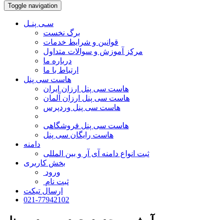
Toggle navigation
سـی پنـل
برگ نخست
قوانین و شرایط خدمات
مرکز آموزش و سوالات متداول
درباره ما
ارتباط با ما
هاست سی پنل
هاست سی پنل ارزان ایران
هاست سی پنل ارزان آلمان
هاست سی پنل وردپرس
هاست سی پنل فروشگاهی
هاست رایگان سی پنل
دامنه
ثبت انواع دامنه آی آر و بین المللی
بخش کاربری
ورود
ثبت نام
ارسال تیکت
021-77942102