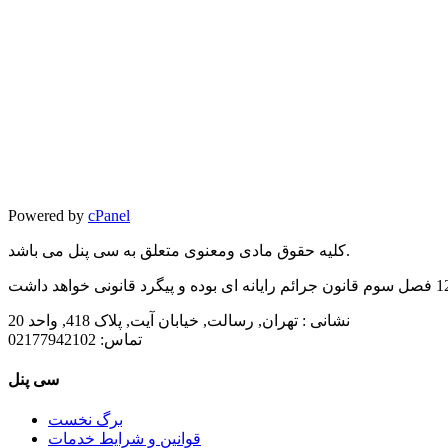
Powered by
cPanel
کلیه حقوق مادی ومعنوی متعلق به سی پنل می باشد.
نشانی :
تهران, رسالت, خیابان آیت, پلاک 418, واحد 20
تماس:
02177942102
سی پنل
برگ نخست
قوانین و شرایط خدمات