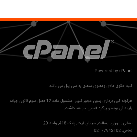
Powered by
cPanel
کلیه حقوق مادی ومعنوی متعلق به سی پنل می باشد.
هرگونه کپی برداری بدون مجوز کتبی، مشمول ماده 12 فصل سوم قانون جرائم
رایانه ای بوده و پیگرد قانونی خواهد داشت.
نشانی :
تهران, رسالت, خیابان آیت, پلاک 418, واحد 20
تماس:
02177942102