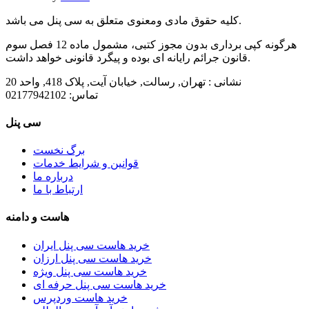
کلیه حقوق مادی ومعنوی متعلق به سی پنل می باشد.
هرگونه کپی برداری بدون مجوز کتبی، مشمول ماده 12 فصل سوم
قانون جرائم رایانه ای بوده و پیگرد قانونی خواهد داشت.
نشانی :
تهران, رسالت, خیابان آیت, پلاک 418, واحد 20
تماس:
02177942102
سی پنل
برگ نخست
قوانین و شرایط خدمات
درباره ما
ارتباط با ما
هاست و دامنه
خرید هاست سی پنل ایران
خرید هاست سی پنل ارزان
خرید هاست سی پنل ویژه
خرید هاست سی پنل حرفه ای
خرید هاست وردپرس