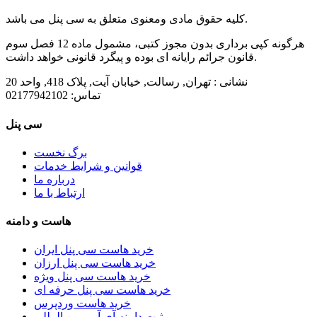
کلیه حقوق مادی ومعنوی متعلق به سی پنل می باشد.
هرگونه کپی برداری بدون مجوز کتبی، مشمول ماده 12 فصل سوم
قانون جرائم رایانه ای بوده و پیگرد قانونی خواهد داشت.
نشانی :
تهران, رسالت, خیابان آیت, پلاک 418, واحد 20
تماس:
02177942102
سی پنل
برگ نخست
قوانین و شرایط خدمات
درباره ما
ارتباط با ما
هاست و دامنه
خرید هاست سی پنل ایران
خرید هاست سی پنل ارزان
خرید هاست سی پنل ویژه
خرید هاست سی پنل حرفه ای
خرید هاست وردپرس
ثبت دامنه آی آر و بین المللی