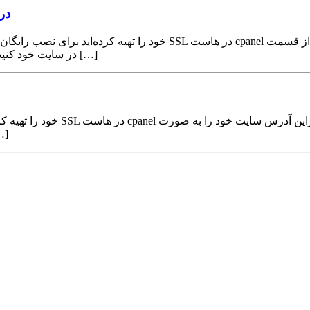
نحوه س
به منوی SSL/TLS مراجعه کنید تا اقدام به نصب رایگان SSL در سایت خود کنید. پس از […]
جای site نام دامنه خود را قر