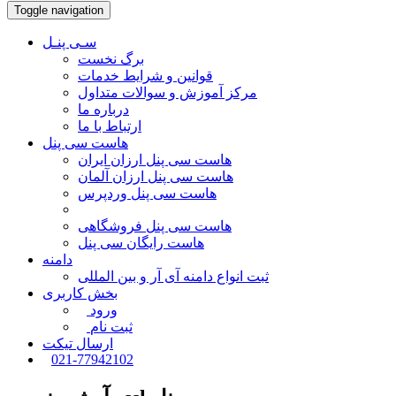
Toggle navigation
سـی پنـل
برگ نخست
قوانین و شرایط خدمات
مرکز آموزش و سوالات متداول
درباره ما
ارتباط با ما
هاست سی پنل
هاست سی پنل ارزان ایران
هاست سی پنل ارزان آلمان
هاست سی پنل وردپرس
هاست سی پنل فروشگاهی
هاست رایگان سی پنل
دامنه
ثبت انواع دامنه آی آر و بین المللی
بخش کاربری
ورود
ثبت نام
ارسال تیکت
021-77942102